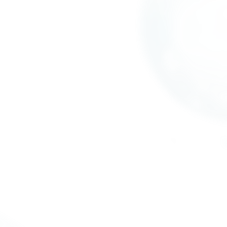
Express: 24h ou mesmo dia
Você aprova antes
Leva e traz (confira disponibilidade
3
Higienização: até 5 dias úteis
Pintura: prazo estendid
Laudo de entrada e saída
Registro fotográfico
Notificações nos momentos-chave