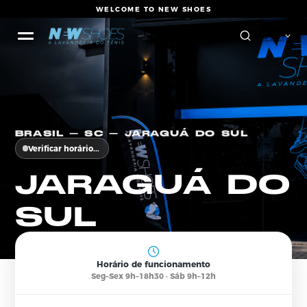
WELCOME TO NEW SHOES
🇧
BRASIL — SC — JARAGUÁ DO SUL
Verificar horário...
JARAGU
D
Á
SUL
Horário de funcionamento