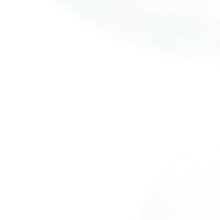
COMO FUNCIONA
D
EE
IXAMOS SEU
T
NIS NOVO DE
Ê
NOV
OO
.
1
01 · ENTREGA
Sem agendamento. É só chegar
Você não precisa marcar horário: chega na unidade e
nosso atendente avalia seu tênis na hora, identifica o
que cada par precisa e sugere os serviços ideais. Prefe
2
não sair de casa? Algumas unidades também oferece
leva e traz — confirme a disponibilidade na sua.
Sem agendamento
Avaliação na hora