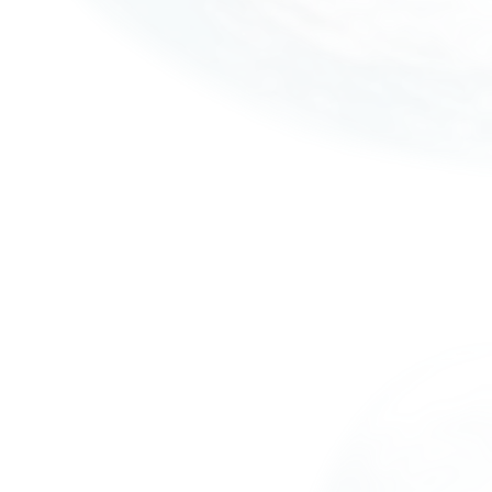
COMO FUNCIONA
D
EE
IXAMOS SEU
T
NIS NOVO DE
Ê
NOV
OO
.
1
01 · ENTREGA
Sem agendamento. É só chegar
Você não precisa marcar horário: chega na unidade e
nosso atendente avalia seu tênis na hora, identifica o
que cada par precisa e sugere os serviços ideais. Prefe
2
não sair de casa? Algumas unidades também oferece
leva e traz — confirme a disponibilidade na sua.