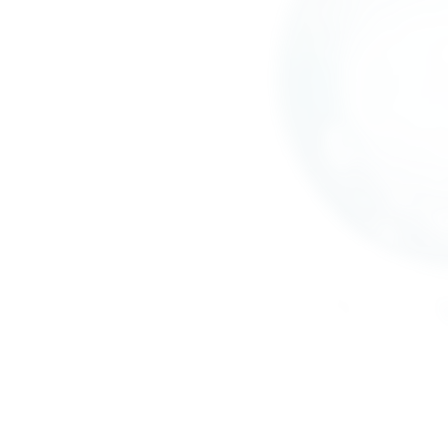
Sem agendamento
Avaliação na hora
Express: 24h ou mesmo dia
Você aprova antes
Leva e traz (confira disponibilidade
3
Higienização: até 5 dias úteis
Pintura: prazo estendid
Laudo de entrada e saída
Registro fotográfico
Notificações nos momentos-chave