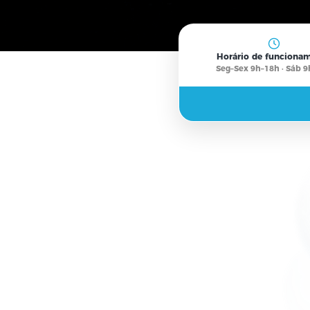
BR
Horário de f
Seg–Sex 9h–18h