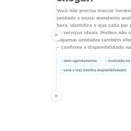
SEU T
NOVO
NOV
1
01 · ENTREGA
Sem agenda
chegar.
Você não precisa marcar h
unidade e nosso atendente
hora, identifica o que cad
os serviços ideais. Prefere
2