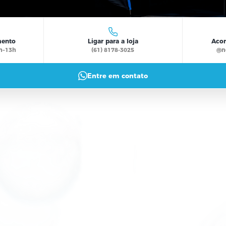
AS
LIA
Í
uncionamento
Ligar para a loja
 · Sáb 9h–13h
(61) 8178-3025
Entre em contato