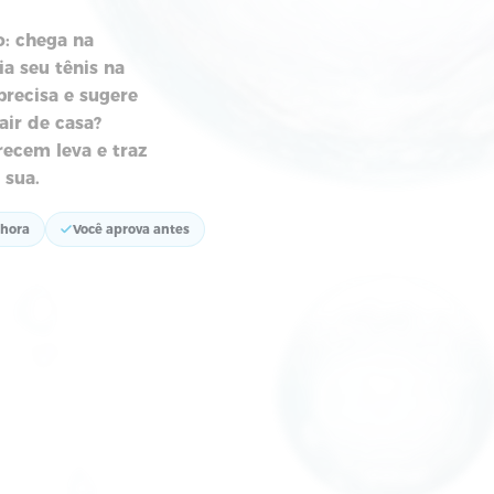
NIS
Ê
 DE
OO
.
mento. É só
orário: chega na
 avalia seu tênis na
a par precisa e sugere
 não sair de casa?